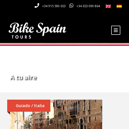
+34 915 590 653
+34 653 090 864
Tag
A tu aire
Guiado / Italia