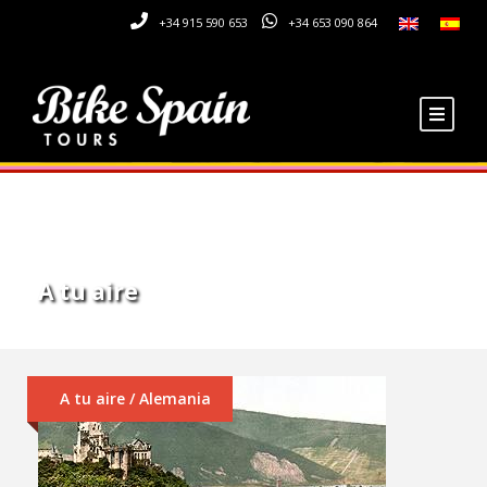
+34 915 590 653
+34 653 090 864
Tag
A tu aire
A tu aire / Alemania