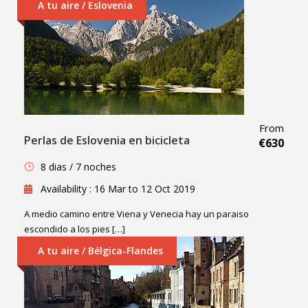
A tu aire / Eslovenia
From
Perlas de Eslovenia en bicicleta
€630
8 dias / 7 noches
Availability : 16 Mar to 12 Oct 2019
A medio camino entre Viena y Venecia hay un paraiso
escondido a los pies […]
A tu aire / Bélgica-Flandes