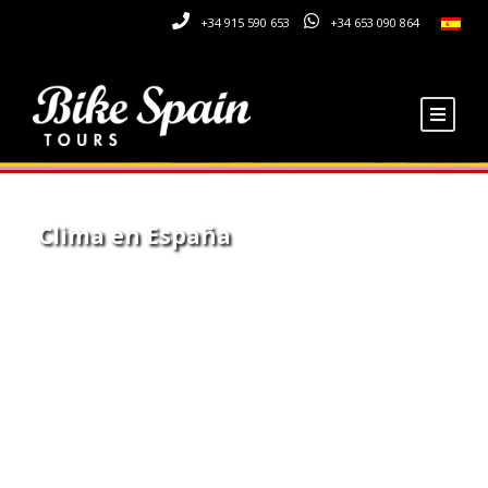
+34 915 590 653
+34 653 090 864
Clima en España