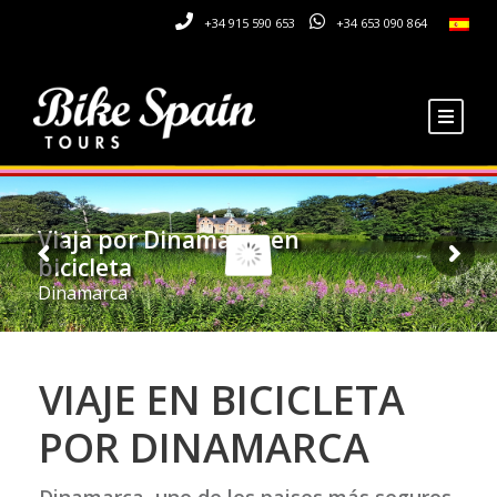
+34 915 590 653
+34 653 090 864
Viaja por Dinamarca en
bicicleta
Dinamarca
VIAJE EN BICICLETA
POR DINAMARCA