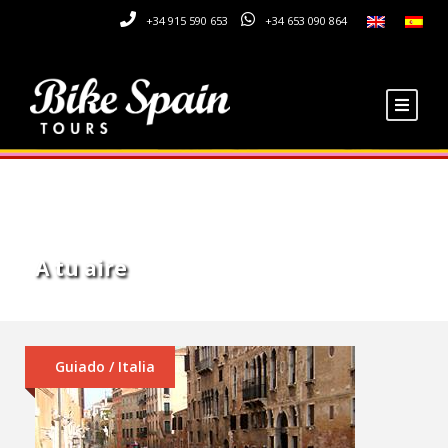
+34 915 590 653
+34 653 090 864
Tour Type
A tu aire
Guiado / Italia