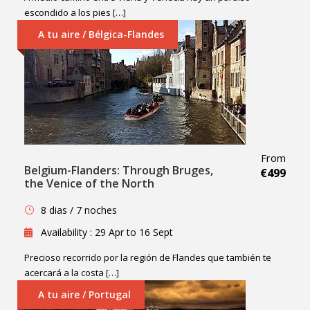
escondido a los pies […]
A tu aire / Bélgica-Flandes
From
Belgium-Flanders: Through Bruges,
€499
the Venice of the North
8 dias / 7 noches
Availability : 29 Apr to 16 Sept
Precioso recorrido por la región de Flandes que también te
acercará a la costa […]
A tu aire / Portugal