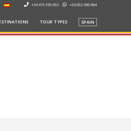
+34 915 590 653
+34 653 090 864
ESTINATIONS
TOUR TYPES
SPAIN