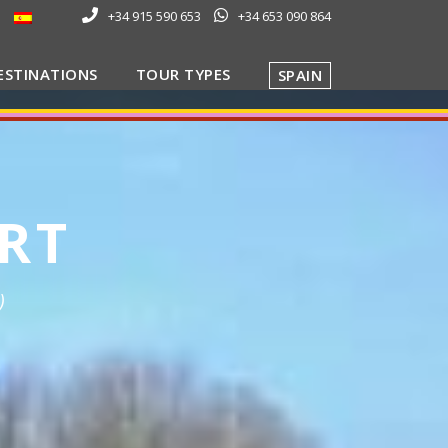
+34 915 590 653
+34 653 090 864
ESTINATIONS
TOUR TYPES
SPAIN
ERT
)