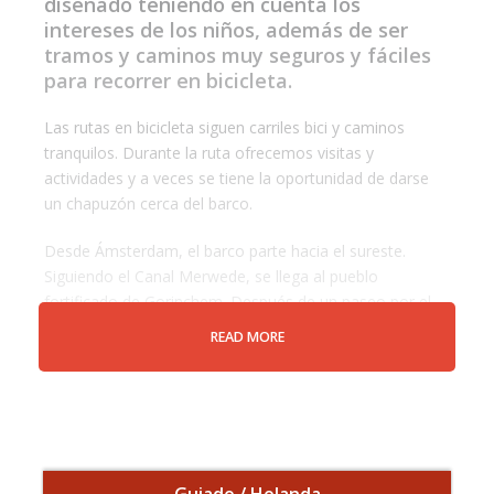
diseñado teniendo en cuenta los
intereses de los niños, además de ser
tramos y caminos muy seguros y fáciles
para recorrer en bicicleta.
Las rutas en bicicleta siguen carriles bici y caminos
tranquilos. Durante la ruta ofrecemos visitas y
actividades y a veces se tiene la oportunidad de darse
un chapuzón cerca del barco.
Desde Ámsterdam, el barco parte hacia el sureste.
Siguiendo el Canal Merwede, se llega al pueblo
fortificado de Gorinchem. Después de un paseo por el
mercado, visitamos el castillo medieval y antigua cárcel
READ MORE
de Loevestein. En ningún sitio del mundo se encuentran
tantos molinos tradicionales como en Kinderdijk: 19 en
total.
Desde Gouda, el pueblo más famoso por su queso,
montamos en bicicleta hasta una granja cercana para